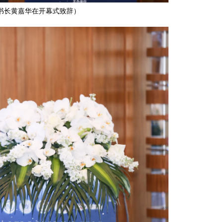
书长黄嘉华在开幕式致辞）