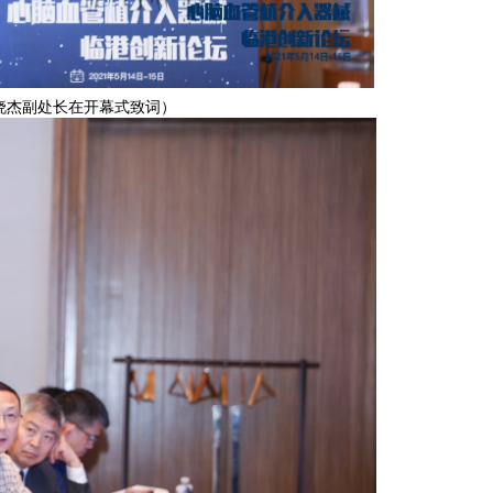
晓杰副处长在开幕式致词）