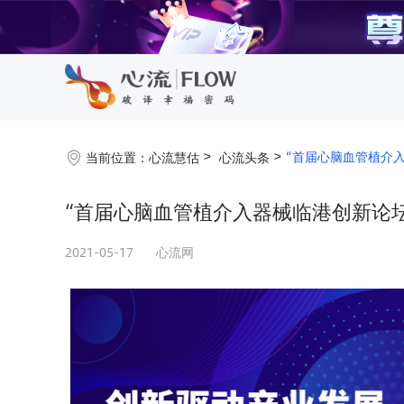
“首届心脑血管植介
当前位置：
心流慧估
心流头条
“首届心脑血管植介入器械临港创新论
2021-05-17
心流网